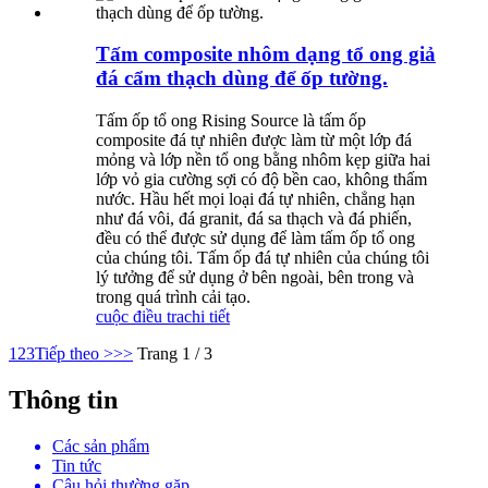
Tấm composite nhôm dạng tổ ong giả
đá cẩm thạch dùng để ốp tường.
Tấm ốp tổ ong Rising Source là tấm ốp
composite đá tự nhiên được làm từ một lớp đá
mỏng và lớp nền tổ ong bằng nhôm kẹp giữa hai
lớp vỏ gia cường sợi có độ bền cao, không thấm
nước. Hầu hết mọi loại đá tự nhiên, chẳng hạn
như đá vôi, đá granit, đá sa thạch và đá phiến,
đều có thể được sử dụng để làm tấm ốp tổ ong
của chúng tôi. Tấm ốp đá tự nhiên của chúng tôi
lý tưởng để sử dụng ở bên ngoài, bên trong và
trong quá trình cải tạo.
cuộc điều tra
chi tiết
1
2
3
Tiếp theo >
>>
Trang 1 / 3
Thông tin
Các sản phẩm
Tin tức
Câu hỏi thường gặp