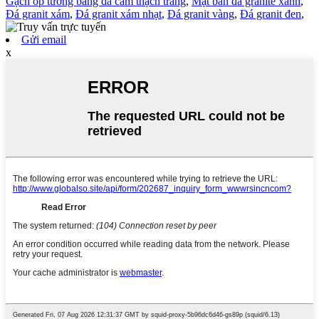
Gạch ốp tường bằng đá cẩm thạch trắng
,
Mặt bàn đá granite xanh
,
Đá granit xám
,
Đá granit xám nhạt
,
Đá granit vàng
,
Đá granit đen
,
Gửi email
x