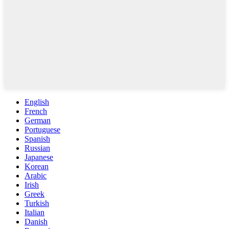
English
French
German
Portuguese
Spanish
Russian
Japanese
Korean
Arabic
Irish
Greek
Turkish
Italian
Danish