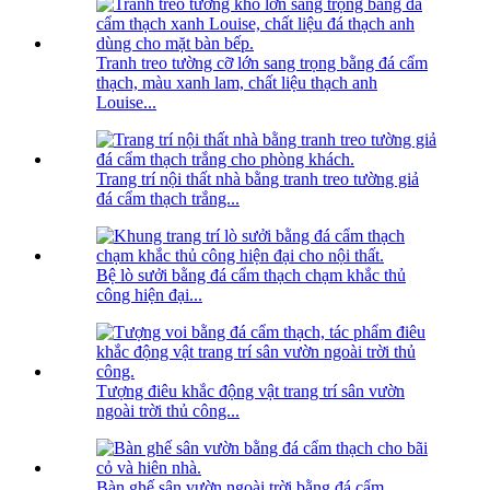
Tranh treo tường cỡ lớn sang trọng bằng đá cẩm
thạch, màu xanh lam, chất liệu thạch anh
Louise...
Trang trí nội thất nhà bằng tranh treo tường giả
đá cẩm thạch trắng...
Bệ lò sưởi bằng đá cẩm thạch chạm khắc thủ
công hiện đại...
Tượng điêu khắc động vật trang trí sân vườn
ngoài trời thủ công...
Bàn ghế sân vườn ngoài trời bằng đá cẩm