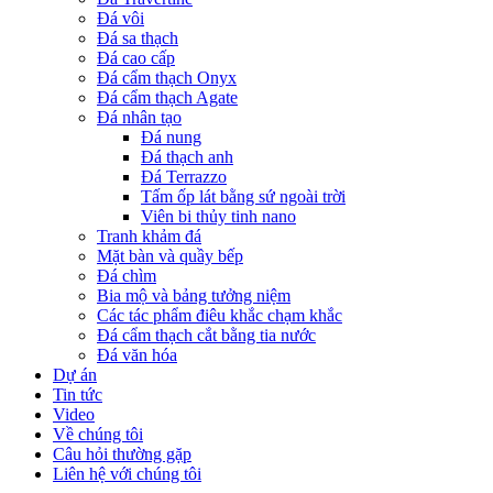
Đá vôi
Đá sa thạch
Đá cao cấp
Đá cẩm thạch Onyx
Đá cẩm thạch Agate
Đá nhân tạo
Đá nung
Đá thạch anh
Đá Terrazzo
Tấm ốp lát bằng sứ ngoài trời
Viên bi thủy tinh nano
Tranh khảm đá
Mặt bàn và quầy bếp
Đá chìm
Bia mộ và bảng tưởng niệm
Các tác phẩm điêu khắc chạm khắc
Đá cẩm thạch cắt bằng tia nước
Đá văn hóa
Dự án
Tin tức
Video
Về chúng tôi
Câu hỏi thường gặp
Liên hệ với chúng tôi