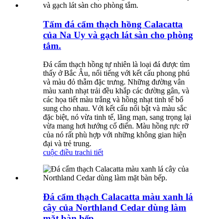
Tấm đá cẩm thạch hồng Calacatta
của Na Uy và gạch lát sàn cho phòng
tắm.
Đá cẩm thạch hồng tự nhiên là loại đá được tìm
thấy ở Bắc Âu, nổi tiếng với kết cấu phong phú
và màu đỏ thẫm đặc trưng. Những đường vân
màu xanh nhạt trải đều khắp các đường gân, và
các họa tiết màu trắng và hồng nhạt tinh tế bổ
sung cho nhau. Với kết cấu nổi bật và màu sắc
đặc biệt, nó vừa tinh tế, lãng mạn, sang trọng lại
vừa mang hơi hướng cổ điển. Màu hồng rực rỡ
của nó rất phù hợp với những không gian hiện
đại và trẻ trung.
cuộc điều tra
chi tiết
Đá cẩm thạch Calacatta màu xanh lá
cây của Northland Cedar dùng làm
mặt bàn bếp.