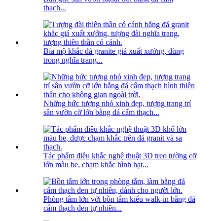
thạch...
Bia mộ khắc đá granite giá xuất xưởng, dùng
trong nghĩa trang...
Những bức tượng nhỏ xinh đẹp, tượng trang trí
sân vườn cỡ lớn bằng đá cẩm thạch...
Tác phẩm điêu khắc nghệ thuật 3D treo tường cỡ
lớn màu be, chạm khắc hình hạt...
Phòng tắm lớn với bồn tắm kiểu walk-in bằng đá
cẩm thạch đen tự nhiên...