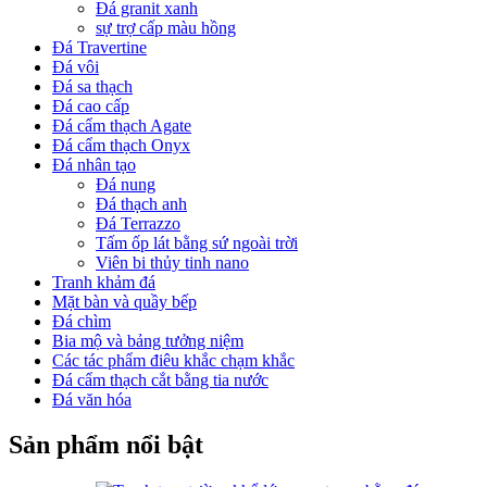
Đá granit xanh
sự trợ cấp màu hồng
Đá Travertine
Đá vôi
Đá sa thạch
Đá cao cấp
Đá cẩm thạch Agate
Đá cẩm thạch Onyx
Đá nhân tạo
Đá nung
Đá thạch anh
Đá Terrazzo
Tấm ốp lát bằng sứ ngoài trời
Viên bi thủy tinh nano
Tranh khảm đá
Mặt bàn và quầy bếp
Đá chìm
Bia mộ và bảng tưởng niệm
Các tác phẩm điêu khắc chạm khắc
Đá cẩm thạch cắt bằng tia nước
Đá văn hóa
Sản phẩm nổi bật