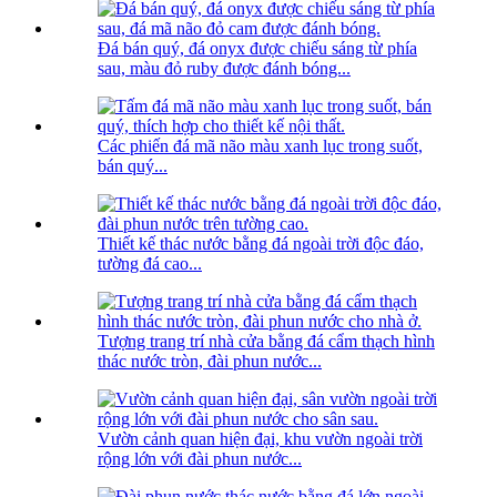
Đá bán quý, đá onyx được chiếu sáng từ phía
sau, màu đỏ ruby ​​được đánh bóng...
Các phiến đá mã não màu xanh lục trong suốt,
bán quý...
Thiết kế thác nước bằng đá ngoài trời độc đáo,
tường đá cao...
Tượng trang trí nhà cửa bằng đá cẩm thạch hình
thác nước tròn, đài phun nước...
Vườn cảnh quan hiện đại, khu vườn ngoài trời
rộng lớn với đài phun nước...