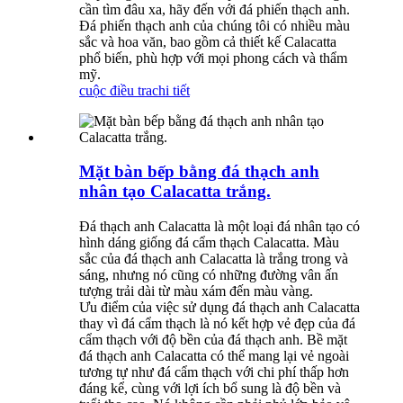
cần tìm đâu xa, hãy đến với đá phiến thạch anh.
Đá phiến thạch anh của chúng tôi có nhiều màu
sắc và hoa văn, bao gồm cả thiết kế Calacatta
phổ biến, phù hợp với mọi phong cách và thẩm
mỹ.
cuộc điều tra
chi tiết
Mặt bàn bếp bằng đá thạch anh
nhân tạo Calacatta trắng.
Đá thạch anh Calacatta là một loại đá nhân tạo có
hình dáng giống đá cẩm thạch Calacatta. Màu
sắc của đá thạch anh Calacatta là trắng trong và
sáng, nhưng nó cũng có những đường vân ấn
tượng trải dài từ màu xám đến màu vàng.
Ưu điểm của việc sử dụng đá thạch anh Calacatta
thay vì đá cẩm thạch là nó kết hợp vẻ đẹp của đá
cẩm thạch với độ bền của đá thạch anh. Bề mặt
đá thạch anh Calacatta có thể mang lại vẻ ngoài
tương tự như đá cẩm thạch với chi phí thấp hơn
đáng kể, cùng với lợi ích bổ sung là độ bền và