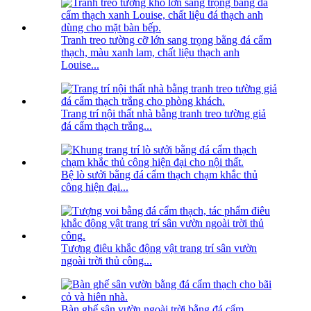
Tranh treo tường cỡ lớn sang trọng bằng đá cẩm
thạch, màu xanh lam, chất liệu thạch anh
Louise...
Trang trí nội thất nhà bằng tranh treo tường giả
đá cẩm thạch trắng...
Bệ lò sưởi bằng đá cẩm thạch chạm khắc thủ
công hiện đại...
Tượng điêu khắc động vật trang trí sân vườn
ngoài trời thủ công...
Bàn ghế sân vườn ngoài trời bằng đá cẩm