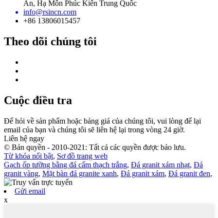
An, Hạ Môn Phúc Kiến Trung Quốc
info@rsincn.com
+86 13806015457
Theo dõi chúng tôi
Cuộc điều tra
Để hỏi về sản phẩm hoặc bảng giá của chúng tôi, vui lòng để lại
email của bạn và chúng tôi sẽ liên hệ lại trong vòng 24 giờ.
Liên hệ ngay
© Bản quyền - 2010-2021: Tất cả các quyền được bảo lưu.
Từ khóa nổi bật
,
Sơ đồ trang web
Gạch ốp tường bằng đá cẩm thạch trắng
,
Đá granit xám nhạt
,
Đá
granit vàng
,
Mặt bàn đá granite xanh
,
Đá granit xám
,
Đá granit đen
,
Gửi email
x