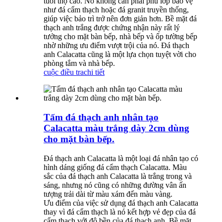
tuổi thọ cao. Nó không cần phải phủ lớp bảo vệ
như đá cẩm thạch hoặc đá granit truyền thống,
giúp việc bảo trì trở nên đơn giản hơn. Bề mặt đá
thạch anh trắng được chứng nhận này rất lý
tưởng cho mặt bàn bếp, nhà bếp và ốp tường bếp
nhờ những ưu điểm vượt trội của nó. Đá thạch
anh Calacatta cũng là một lựa chọn tuyệt vời cho
phòng tắm và nhà bếp.
cuộc điều tra
chi tiết
Tấm đá thạch anh nhân tạo
Calacatta màu trắng dày 2cm dùng
cho mặt bàn bếp.
Đá thạch anh Calacatta là một loại đá nhân tạo có
hình dáng giống đá cẩm thạch Calacatta. Màu
sắc của đá thạch anh Calacatta là trắng trong và
sáng, nhưng nó cũng có những đường vân ấn
tượng trải dài từ màu xám đến màu vàng.
Ưu điểm của việc sử dụng đá thạch anh Calacatta
thay vì đá cẩm thạch là nó kết hợp vẻ đẹp của đá
cẩm thạch với độ bền của đá thạch anh. Bề mặt