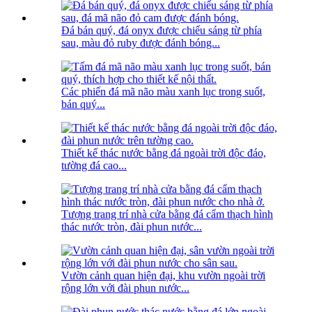
Đá bán quý, đá onyx được chiếu sáng từ phía
sau, màu đỏ ruby ​​được đánh bóng...
Các phiến đá mã não màu xanh lục trong suốt,
bán quý...
Thiết kế thác nước bằng đá ngoài trời độc đáo,
tường đá cao...
Tượng trang trí nhà cửa bằng đá cẩm thạch hình
thác nước tròn, đài phun nước...
Vườn cảnh quan hiện đại, khu vườn ngoài trời
rộng lớn với đài phun nước...