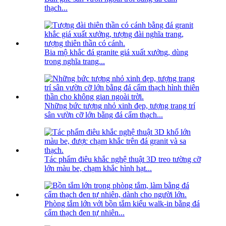
thạch...
Bia mộ khắc đá granite giá xuất xưởng, dùng
trong nghĩa trang...
Những bức tượng nhỏ xinh đẹp, tượng trang trí
sân vườn cỡ lớn bằng đá cẩm thạch...
Tác phẩm điêu khắc nghệ thuật 3D treo tường cỡ
lớn màu be, chạm khắc hình hạt...
Phòng tắm lớn với bồn tắm kiểu walk-in bằng đá
cẩm thạch đen tự nhiên...