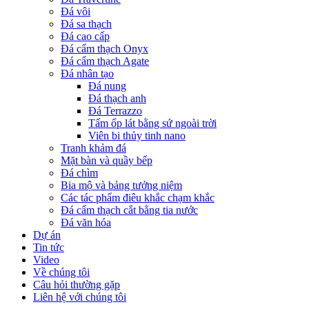
Đá vôi
Đá sa thạch
Đá cao cấp
Đá cẩm thạch Onyx
Đá cẩm thạch Agate
Đá nhân tạo
Đá nung
Đá thạch anh
Đá Terrazzo
Tấm ốp lát bằng sứ ngoài trời
Viên bi thủy tinh nano
Tranh khảm đá
Mặt bàn và quầy bếp
Đá chìm
Bia mộ và bảng tưởng niệm
Các tác phẩm điêu khắc chạm khắc
Đá cẩm thạch cắt bằng tia nước
Đá văn hóa
Dự án
Tin tức
Video
Về chúng tôi
Câu hỏi thường gặp
Liên hệ với chúng tôi