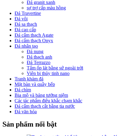
Đá granit xanh
sự trợ cấp màu hồng
Đá Travertine
Đá vôi
Đá sa thạch
Đá cao cấp
Đá cẩm thạch Agate
Đá cẩm thạch Onyx
Đá nhân tạo
Đá nung
Đá thạch anh
Đá Terrazzo
Tấm ốp lát bằng sứ ngoài trời
Viên bi thủy tinh nano
Tranh khảm đá
Mặt bàn và quầy bếp
Đá chìm
Bia mộ và bảng tưởng niệm
Các tác phẩm điêu khắc chạm khắc
Đá cẩm thạch cắt bằng tia nước
Đá văn hóa
Sản phẩm nổi bật