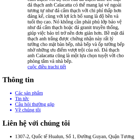
đá thạch anh Calacatta có thể mang lại vẻ ngoài
tương tự như đá cẩm thạch với chi phí thấp hơn
đáng kể, cùng với lợi ích bổ sung là độ bền và
tuổi thọ cao. Nó không cần phải phủ lớp bảo vệ
như đá cẩm thạch hoặc đá granit truyền thống,
giúp việc bảo trì trở nên đơn giản hơn. Bề mặt đá
thạch anh trắng được chứng nhận này rất lý
tưởng cho mặt bàn bếp, nhà bếp và ốp tường bếp
nhờ những ưu điểm vượt trội của nó. Đá thạch
anh Calacatta cũng là một lựa chọn tuyệt vời cho
phòng tắm và nhà bếp.
cuộc điều tra
chi tiết
Thông tin
Các sản phẩm
Tin tức
Câu hỏi thường gặp
Về chúng tôi
Liên hệ với chúng tôi
1307-2, Quốc tế Hualun, Số 1, Đường Guyan, Quận Tương