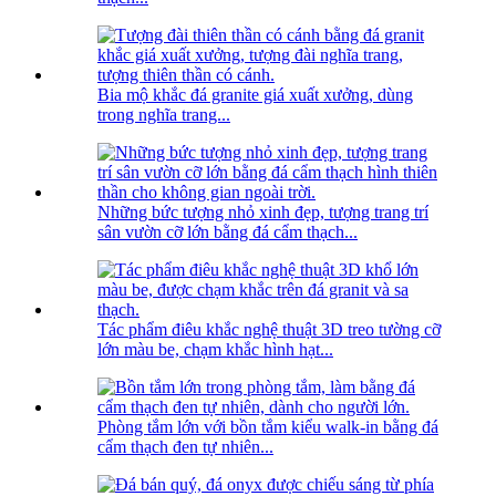
Bia mộ khắc đá granite giá xuất xưởng, dùng
trong nghĩa trang...
Những bức tượng nhỏ xinh đẹp, tượng trang trí
sân vườn cỡ lớn bằng đá cẩm thạch...
Tác phẩm điêu khắc nghệ thuật 3D treo tường cỡ
lớn màu be, chạm khắc hình hạt...
Phòng tắm lớn với bồn tắm kiểu walk-in bằng đá
cẩm thạch đen tự nhiên...