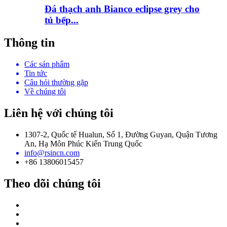
Đá thạch anh Bianco eclipse grey cho
tủ bếp...
Thông tin
Các sản phẩm
Tin tức
Câu hỏi thường gặp
Về chúng tôi
Liên hệ với chúng tôi
1307-2, Quốc tế Hualun, Số 1, Đường Guyan, Quận Tương
An, Hạ Môn Phúc Kiến Trung Quốc
info@rsincn.com
+86 13806015457
Theo dõi chúng tôi