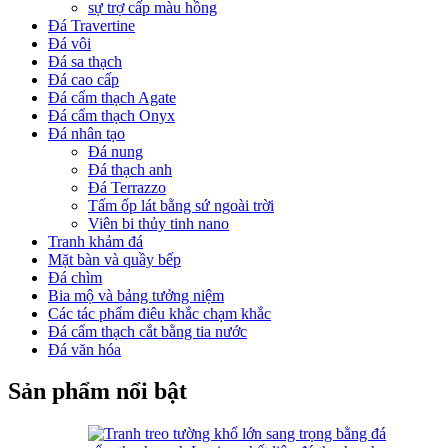
sự trợ cấp màu hồng
Đá Travertine
Đá vôi
Đá sa thạch
Đá cao cấp
Đá cẩm thạch Agate
Đá cẩm thạch Onyx
Đá nhân tạo
Đá nung
Đá thạch anh
Đá Terrazzo
Tấm ốp lát bằng sứ ngoài trời
Viên bi thủy tinh nano
Tranh khảm đá
Mặt bàn và quầy bếp
Đá chìm
Bia mộ và bảng tưởng niệm
Các tác phẩm điêu khắc chạm khắc
Đá cẩm thạch cắt bằng tia nước
Đá văn hóa
Sản phẩm nổi bật