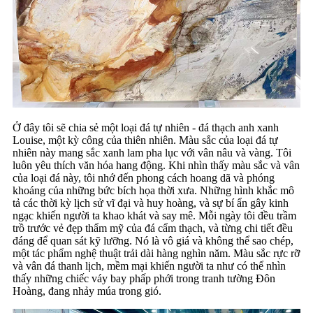
Ở đây tôi sẽ chia sẻ một loại đá tự nhiên - đá thạch anh xanh
Louise, một kỳ công của thiên nhiên. Màu sắc của loại đá tự
nhiên này mang sắc xanh lam pha lục với vân nâu và vàng. Tôi
luôn yêu thích văn hóa hang động. Khi nhìn thấy màu sắc và vân
của loại đá này, tôi nhớ đến phong cách hoang dã và phóng
khoáng của những bức bích họa thời xưa. Những hình khắc mô
tả các thời kỳ lịch sử vĩ đại và huy hoàng, và sự bí ẩn gây kinh
ngạc khiến người ta khao khát và say mê. Mỗi ngày tôi đều trầm
trồ trước vẻ đẹp thẩm mỹ của đá cẩm thạch, và từng chi tiết đều
đáng để quan sát kỹ lưỡng. Nó là vô giá và không thể sao chép,
một tác phẩm nghệ thuật trải dài hàng nghìn năm. Màu sắc rực rỡ
và vân đá thanh lịch, mềm mại khiến người ta như có thể nhìn
thấy những chiếc váy bay phấp phới trong tranh tường Đôn
Hoàng, đang nhảy múa trong gió.