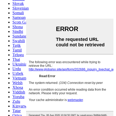
Slovak
Slovenian
Somali
Samoan
Scots Gaelic
Shona
Sindhi
Sundanese
Swahili
Tajik
Tamil
Telugu
Thai
Ukrainian
Urdu
Uzbek
Vietnamese
Welsh
Xhosa
Yiddish
Yoruba
Zulu
Kinyarwanda
Tatar
Oriya