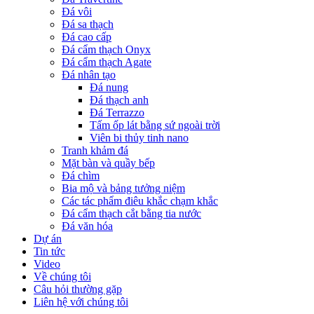
Đá vôi
Đá sa thạch
Đá cao cấp
Đá cẩm thạch Onyx
Đá cẩm thạch Agate
Đá nhân tạo
Đá nung
Đá thạch anh
Đá Terrazzo
Tấm ốp lát bằng sứ ngoài trời
Viên bi thủy tinh nano
Tranh khảm đá
Mặt bàn và quầy bếp
Đá chìm
Bia mộ và bảng tưởng niệm
Các tác phẩm điêu khắc chạm khắc
Đá cẩm thạch cắt bằng tia nước
Đá văn hóa
Dự án
Tin tức
Video
Về chúng tôi
Câu hỏi thường gặp
Liên hệ với chúng tôi