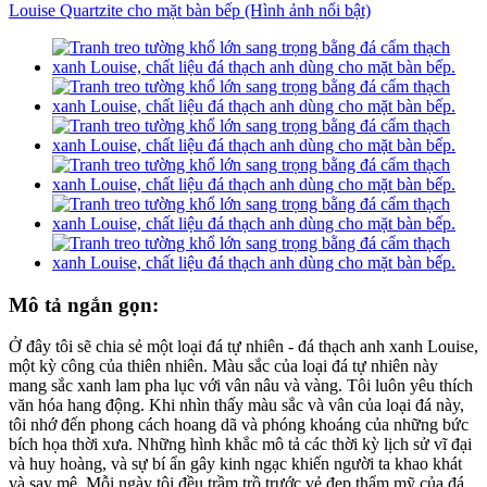
Mô tả ngắn gọn:
Ở đây tôi sẽ chia sẻ một loại đá tự nhiên - đá thạch anh xanh Louise,
một kỳ công của thiên nhiên. Màu sắc của loại đá tự nhiên này
mang sắc xanh lam pha lục với vân nâu và vàng. Tôi luôn yêu thích
văn hóa hang động. Khi nhìn thấy màu sắc và vân của loại đá này,
tôi nhớ đến phong cách hoang dã và phóng khoáng của những bức
bích họa thời xưa. Những hình khắc mô tả các thời kỳ lịch sử vĩ đại
và huy hoàng, và sự bí ẩn gây kinh ngạc khiến người ta khao khát
và say mê. Mỗi ngày tôi đều trầm trồ trước vẻ đẹp thẩm mỹ của đá