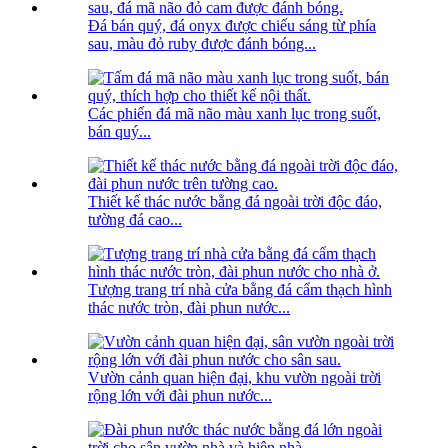
Đá bán quý, đá onyx được chiếu sáng từ phía
sau, màu đỏ ruby ​​được đánh bóng...
Các phiến đá mã não màu xanh lục trong suốt,
bán quý...
Thiết kế thác nước bằng đá ngoài trời độc đáo,
tường đá cao...
Tượng trang trí nhà cửa bằng đá cẩm thạch hình
thác nước tròn, đài phun nước...
Vườn cảnh quan hiện đại, khu vườn ngoài trời
rộng lớn với đài phun nước...