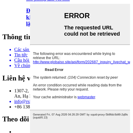
Đá cẩm thạch tự nhiên được chạm
khắc theo yêu cầu, có thể đặt độc
lập...
Thông tin
Các sản phẩm
Tin tức
Câu hỏi thường gặp
Về chúng tôi
Liên hệ với chúng tôi
1307-2, Quốc tế Hualun, Số 1, Đường Guyan, Quận Tương
An, Hạ Môn Phúc Kiến Trung Quốc
info@rsincn.com
+86 13806015457
Theo dõi chúng tôi