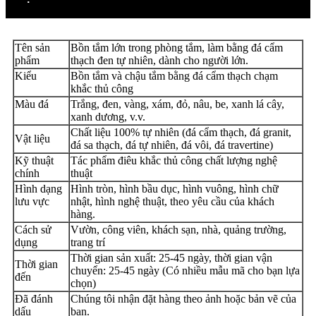
Tên sản
Bồn tắm lớn trong phòng tắm, làm bằng đá cẩm
phẩm
thạch đen tự nhiên, dành cho người lớn.
Kiểu
Bồn tắm và chậu tắm bằng đá cẩm thạch chạm
khắc thủ công
Màu đá
Trắng, đen, vàng, xám, đỏ, nâu, be, xanh lá cây,
xanh dương, v.v.
Chất liệu 100% tự nhiên (đá cẩm thạch, đá granit,
Vật liệu
đá sa thạch, đá tự nhiên, đá vôi, đá travertine)
Kỹ thuật
Tác phẩm điêu khắc thủ công chất lượng nghệ
chính
thuật
Hình dạng
Hình tròn, hình bầu dục, hình vuông, hình chữ
lưu vực
nhật, hình nghệ thuật, theo yêu cầu của khách
hàng.
Cách sử
Vườn, công viên, khách sạn, nhà, quảng trường,
dụng
trang trí
Thời gian sản xuất: 25-45 ngày, thời gian vận
Thời gian
chuyển: 25-45 ngày (Có nhiều mẫu mã cho bạn lựa
đến
chọn)
Đã đánh
Chúng tôi nhận đặt hàng theo ảnh hoặc bản vẽ của
dấu
bạn.