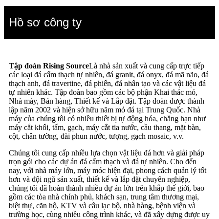
Hồ sơ công ty
Tập đoàn Rising Source
Là nhà sản xuất và cung cấp trực tiếp
các loại đá cẩm thạch tự nhiên, đá granit, đá onyx, đá mã não, đá
thạch anh, đá travertine, đá phiến, đá nhân tạo và các vật liệu đá
tự nhiên khác. Tập đoàn bao gồm các bộ phận Khai thác mỏ,
Nhà máy, Bán hàng, Thiết kế và Lắp đặt. Tập đoàn được thành
lập năm 2002 và hiện sở hữu năm mỏ đá tại Trung Quốc. Nhà
máy của chúng tôi có nhiều thiết bị tự động hóa, chẳng hạn như
máy cắt khối, tấm, gạch, máy cắt tia nước, cầu thang, mặt bàn,
cột, chân tường, đài phun nước, tượng, gạch mosaic, v.v.
Chúng tôi cung cấp nhiều lựa chọn vật liệu đá hơn và giải pháp
trọn gói cho các dự án đá cẩm thạch và đá tự nhiên. Cho đến
nay, với nhà máy lớn, máy móc hiện đại, phong cách quản lý tốt
hơn và đội ngũ sản xuất, thiết kế và lắp đặt chuyên nghiệp,
chúng tôi đã hoàn thành nhiều dự án lớn trên khắp thế giới, bao
gồm các tòa nhà chính phủ, khách sạn, trung tâm thương mại,
biệt thự, căn hộ, KTV và câu lạc bộ, nhà hàng, bệnh viện và
trường học, cùng nhiều công trình khác, và đã xây dựng được uy