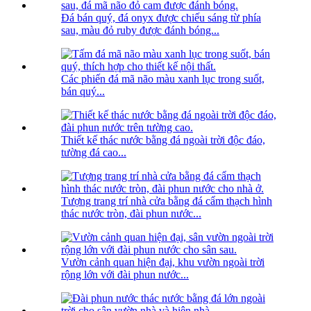
Đá bán quý, đá onyx được chiếu sáng từ phía
sau, màu đỏ ruby ​​được đánh bóng...
Các phiến đá mã não màu xanh lục trong suốt,
bán quý...
Thiết kế thác nước bằng đá ngoài trời độc đáo,
tường đá cao...
Tượng trang trí nhà cửa bằng đá cẩm thạch hình
thác nước tròn, đài phun nước...
Vườn cảnh quan hiện đại, khu vườn ngoài trời
rộng lớn với đài phun nước...