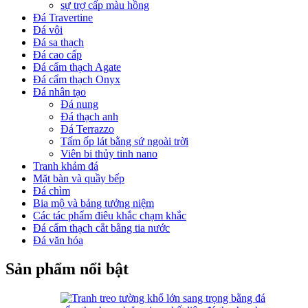
sự trợ cấp màu hồng
Đá Travertine
Đá vôi
Đá sa thạch
Đá cao cấp
Đá cẩm thạch Agate
Đá cẩm thạch Onyx
Đá nhân tạo
Đá nung
Đá thạch anh
Đá Terrazzo
Tấm ốp lát bằng sứ ngoài trời
Viên bi thủy tinh nano
Tranh khảm đá
Mặt bàn và quầy bếp
Đá chìm
Bia mộ và bảng tưởng niệm
Các tác phẩm điêu khắc chạm khắc
Đá cẩm thạch cắt bằng tia nước
Đá văn hóa
Sản phẩm nổi bật