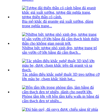
Bia mộ khắc đá granite giá xuất xưởng, dùng
trong nghĩa trang...
Những bức tượng nhỏ xinh đẹp, tượng trang trí
sân vườn cỡ lớn bằng đá cẩm thạch...
Tác phẩm điêu khắc nghệ thuật 3D treo tường cỡ
lớn màu be, chạm khắc hình hạt...
Phòng tắm lớn với bồn tắm kiểu walk-in bằng đá
cẩm thạch đen tự nhiên...