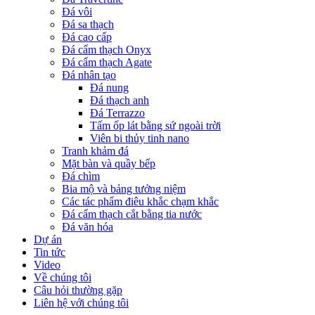
Đá vôi
Đá sa thạch
Đá cao cấp
Đá cẩm thạch Onyx
Đá cẩm thạch Agate
Đá nhân tạo
Đá nung
Đá thạch anh
Đá Terrazzo
Tấm ốp lát bằng sứ ngoài trời
Viên bi thủy tinh nano
Tranh khảm đá
Mặt bàn và quầy bếp
Đá chìm
Bia mộ và bảng tưởng niệm
Các tác phẩm điêu khắc chạm khắc
Đá cẩm thạch cắt bằng tia nước
Đá văn hóa
Dự án
Tin tức
Video
Về chúng tôi
Câu hỏi thường gặp
Liên hệ với chúng tôi