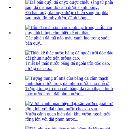
Đá bán quý, đá onyx được chiếu sáng từ phía
sau, màu đỏ ruby ​​được đánh bóng...
Các phiến đá mã não màu xanh lục trong suốt,
bán quý...
Thiết kế thác nước bằng đá ngoài trời độc đáo,
tường đá cao...
Tượng trang trí nhà cửa bằng đá cẩm thạch hình
thác nước tròn, đài phun nước...
Vườn cảnh quan hiện đại, khu vườn ngoài trời
rộng lớn với đài phun nước...