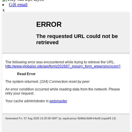
Gửi email
x