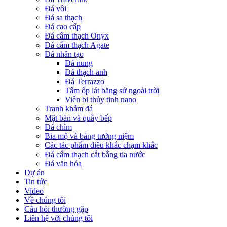
Đá vôi
Đá sa thạch
Đá cao cấp
Đá cẩm thạch Onyx
Đá cẩm thạch Agate
Đá nhân tạo
Đá nung
Đá thạch anh
Đá Terrazzo
Tấm ốp lát bằng sứ ngoài trời
Viên bi thủy tinh nano
Tranh khảm đá
Mặt bàn và quầy bếp
Đá chìm
Bia mộ và bảng tưởng niệm
Các tác phẩm điêu khắc chạm khắc
Đá cẩm thạch cắt bằng tia nước
Đá văn hóa
Dự án
Tin tức
Video
Về chúng tôi
Câu hỏi thường gặp
Liên hệ với chúng tôi