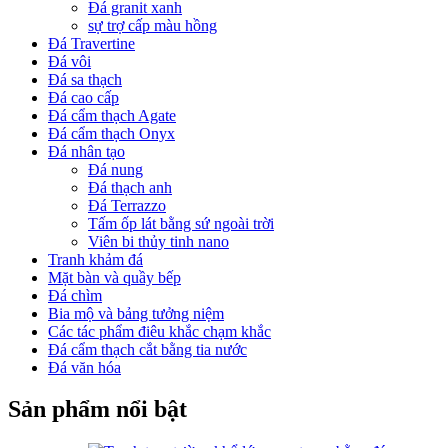
Đá granit xanh
sự trợ cấp màu hồng
Đá Travertine
Đá vôi
Đá sa thạch
Đá cao cấp
Đá cẩm thạch Agate
Đá cẩm thạch Onyx
Đá nhân tạo
Đá nung
Đá thạch anh
Đá Terrazzo
Tấm ốp lát bằng sứ ngoài trời
Viên bi thủy tinh nano
Tranh khảm đá
Mặt bàn và quầy bếp
Đá chìm
Bia mộ và bảng tưởng niệm
Các tác phẩm điêu khắc chạm khắc
Đá cẩm thạch cắt bằng tia nước
Đá văn hóa
Sản phẩm nổi bật