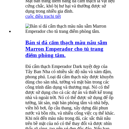
Mặt bàn trang điểm bằng đá cẩm thạch là vật liệu
cứng chắc, khó bị hư hại và thường được sử
dụng trong nhiều gia đình.
cuộc điều tra
chi tiết
Bán sỉ đá cẩm thạch màu nâu sẫm
Marron Emperador cho tủ trang
điểm phòng tắm.
Đá cẩm thạch Emperador Dark tuyệt đẹp của
Tây Ban Nha có nhiều sắc độ nâu và xám đậm,
phong phú. Loại đá cẩm thạch này được khuyên
dùng cho sàn nhà, tường và mặt bàn trong các
công trình dân dụng và thương mại. Nó có thể
được sử dụng cho cả các dự án và thiết kế trong
nhà và ngoài trời. Nó có thể được sử dụng để ốp
tường, lát sàn, mặt bàn phòng tắm và nhà bếp,
viền hồ bơi, ốp cầu thang, xây dựng đài phun
nước và bồn rửa, và nhiều công việc cụ thể khác.
Khi nói đến màu nâu trong đá, các sắc thái nâu
trên bề mặt của nó có thể thay đổi và được nhìn
thấy rõ ràng, tạo nên vẻ đẹp độc đáo. Nếu bạn