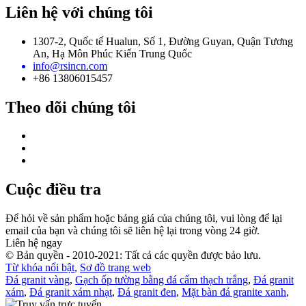
Liên hệ với chúng tôi
1307-2, Quốc tế Hualun, Số 1, Đường Guyan, Quận Tương
An, Hạ Môn Phúc Kiến Trung Quốc
info@rsincn.com
+86 13806015457
Theo dõi chúng tôi
Cuộc điều tra
Để hỏi về sản phẩm hoặc bảng giá của chúng tôi, vui lòng để lại
email của bạn và chúng tôi sẽ liên hệ lại trong vòng 24 giờ.
Liên hệ ngay
© Bản quyền - 2010-2021: Tất cả các quyền được bảo lưu.
Từ khóa nổi bật
,
Sơ đồ trang web
Đá granit vàng
,
Gạch ốp tường bằng đá cẩm thạch trắng
,
Đá granit
xám
,
Đá granit xám nhạt
,
Đá granit đen
,
Mặt bàn đá granite xanh
,