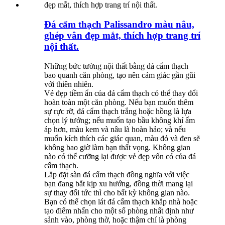
Đá cẩm thạch Palissandro màu nâu,
ghép vân đẹp mắt, thích hợp trang trí
nội thất.
Những bức tường nội thất bằng đá cẩm thạch
bao quanh căn phòng, tạo nên cảm giác gần gũi
với thiên nhiên.
Vẻ đẹp tiềm ẩn của đá cẩm thạch có thể thay đổi
hoàn toàn một căn phòng. Nếu bạn muốn thêm
sự rực rỡ, đá cẩm thạch trắng hoặc hồng là lựa
chọn lý tưởng; nếu muốn tạo bầu không khí ấm
áp hơn, màu kem và nâu là hoàn hảo; và nếu
muốn kích thích các giác quan, màu đỏ và đen sẽ
không bao giờ làm bạn thất vọng. Không gian
nào có thể cưỡng lại được vẻ đẹp vốn có của đá
cẩm thạch.
Lắp đặt sàn đá cẩm thạch đồng nghĩa với việc
bạn đang bắt kịp xu hướng, đồng thời mang lại
sự thay đổi tức thì cho bất kỳ không gian nào.
Bạn có thể chọn lát đá cẩm thạch khắp nhà hoặc
tạo điểm nhấn cho một số phòng nhất định như
sảnh vào, phòng thờ, hoặc thậm chí là phòng