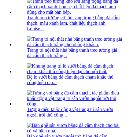
Tranh treo tường cỡ lớn sang trọng bằng đá cẩm
thạch, màu xanh lam, chất liệu thạch anh
Louise...
Trang trí nội thất nhà bằng tranh treo tường giả
đá cẩm thạch trắng...
Bệ lò sưởi bằng đá cẩm thạch chạm khắc thủ
công hiện đại...
Tượng điêu khắc động vật trang trí sân vườn
ngoài trời thủ công...
Bàn ghế sân vườn ngoài trời bằng đá cẩm