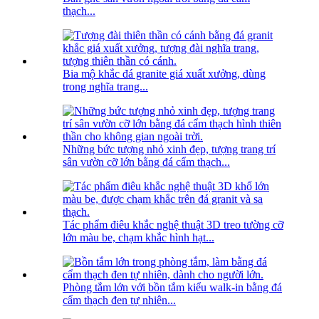
thạch...
Bia mộ khắc đá granite giá xuất xưởng, dùng
trong nghĩa trang...
Những bức tượng nhỏ xinh đẹp, tượng trang trí
sân vườn cỡ lớn bằng đá cẩm thạch...
Tác phẩm điêu khắc nghệ thuật 3D treo tường cỡ
lớn màu be, chạm khắc hình hạt...
Phòng tắm lớn với bồn tắm kiểu walk-in bằng đá
cẩm thạch đen tự nhiên...