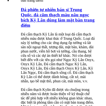
Đá phiến tự nhiên bán sỉ Trung
Quốc, đá cẩm thạch màu nâu ngọc
bích Kỳ Lân dùng làm mặt bàn trang
điểm
Đá cẩm thạch Kỳ Lân là một loại đá cẩm thạch
nhiều màu được khai thác ở Trung Quốc. Loại đá
này lý tưởng cho các ứng dụng ốp tường và lát
sàn nội ngoại thất, tượng đài, mặt bàn, khảm, đài
phun nước, viền hồ bơi và tường, cầu thang, bệ
cửa sổ và các dự án thiết kế khác. Nó còn được
biết đến với các tên gọi như Ngọc Kỳ Lân Onyx,
Onyx Kỳ Lân, Đá cẩm thạch Ngọc Kỳ Lân,
Onyx Kỳ Lân, Đá cẩm thạch Onyx Kỳ Lân, Kỳ
Lân Ngọc, Đá cẩm thạch sông cổ. Đá cẩm thạch
Kỳ Lân có thể được đánh bóng, cắt xẻ, mài
nhẵn, tạo bề mặt thô, phun cát, mài mòn, v.v.
Đá cẩm thạch Kylin đã được ưa chuộng trong
nhiều năm và được hoàn thiện về kỹ thuật chế
tác để phù hợp với nhiều không gian khác nhau,
đặc biệt là phòng tắm cần có mặt bàn trang điểm.