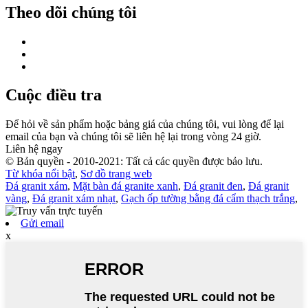
Theo dõi chúng tôi
Cuộc điều tra
Để hỏi về sản phẩm hoặc bảng giá của chúng tôi, vui lòng để lại
email của bạn và chúng tôi sẽ liên hệ lại trong vòng 24 giờ.
Liên hệ ngay
© Bản quyền - 2010-2021: Tất cả các quyền được bảo lưu.
Từ khóa nổi bật
,
Sơ đồ trang web
Đá granit xám
,
Mặt bàn đá granite xanh
,
Đá granit đen
,
Đá granit
vàng
,
Đá granit xám nhạt
,
Gạch ốp tường bằng đá cẩm thạch trắng
,
Gửi email
x