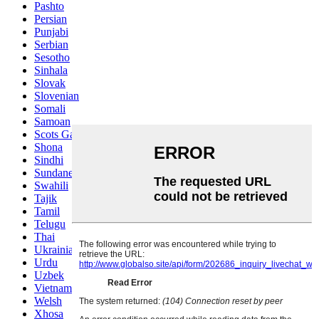
Pashto
Persian
Punjabi
Serbian
Sesotho
Sinhala
Slovak
Slovenian
Somali
Samoan
Scots Gaelic
Shona
Sindhi
Sundanese
Swahili
Tajik
Tamil
Telugu
Thai
Ukrainian
Urdu
Uzbek
Vietnamese
Welsh
Xhosa