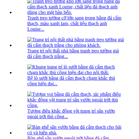
Tranh treo tường cỡ lớn sang trọng bằng đá cẩm
thạch, màu xanh lam, chất liệu thạch anh
Louise...
Trang trí nội thất nhà bằng tranh treo tường giả
đá cẩm thạch trắng...
Bệ lò sưởi bằng đá cẩm thạch chạm khắc thủ
công hiện đại...
Tượng điêu khắc động vật trang trí sân vườn
ngoài trời thủ công...
Bàn ghế sân vườn ngoài trời bằng đá cẩm