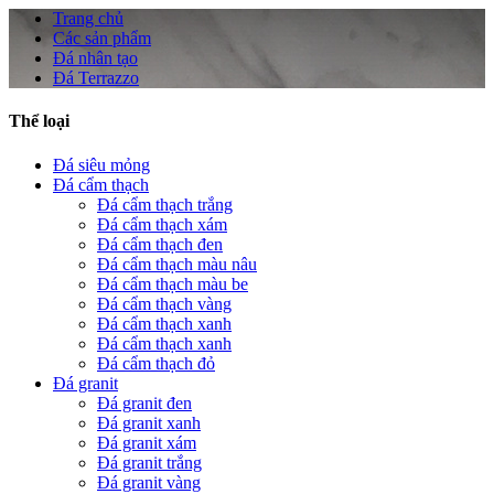
Trang chủ
Các sản phẩm
Đá nhân tạo
Đá Terrazzo
Thể loại
Đá siêu mỏng
Đá cẩm thạch
Đá cẩm thạch trắng
Đá cẩm thạch xám
Đá cẩm thạch đen
Đá cẩm thạch màu nâu
Đá cẩm thạch màu be
Đá cẩm thạch vàng
Đá cẩm thạch xanh
Đá cẩm thạch xanh
Đá cẩm thạch đỏ
Đá granit
Đá granit đen
Đá granit xanh
Đá granit xám
Đá granit trắng
Đá granit vàng