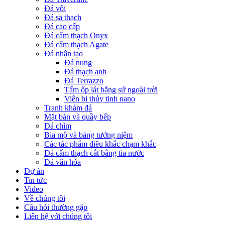
Đá vôi
Đá sa thạch
Đá cao cấp
Đá cẩm thạch Onyx
Đá cẩm thạch Agate
Đá nhân tạo
Đá nung
Đá thạch anh
Đá Terrazzo
Tấm ốp lát bằng sứ ngoài trời
Viên bi thủy tinh nano
Tranh khảm đá
Mặt bàn và quầy bếp
Đá chìm
Bia mộ và bảng tưởng niệm
Các tác phẩm điêu khắc chạm khắc
Đá cẩm thạch cắt bằng tia nước
Đá văn hóa
Dự án
Tin tức
Video
Về chúng tôi
Câu hỏi thường gặp
Liên hệ với chúng tôi