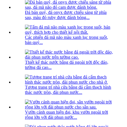
Đá bán quý, đá onyx được chiếu sáng từ phía
sau, màu đỏ ruby ​​được đánh bóng...
Các phiến đá mã não màu xanh lục trong suốt,
bán quý...
Thiết kế thác nước bằng đá ngoài trời độc đáo,
tường đá cao...
Tượng trang trí nhà cửa bằng đá cẩm thạch hình
thác nước tròn, đài phun nước...
Vườn cảnh quan hiện đại, khu vườn ngoài trời
rộng lớn với đài phun nước...