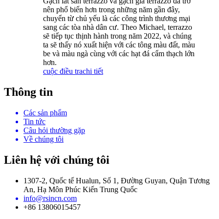
Gạch lát sàn terrazzo và gạch giả terrazzo đã trở
nên phổ biến hơn trong những năm gần đây,
chuyển từ chủ yếu là các công trình thương mại
sang các tòa nhà dân cư. Theo Michael, terrazzo
sẽ tiếp tục thịnh hành trong năm 2022, và chúng
ta sẽ thấy nó xuất hiện với các tông màu đất, màu
be và màu ngà cùng với các hạt đá cẩm thạch lớn
hơn.
cuộc điều tra
chi tiết
Thông tin
Các sản phẩm
Tin tức
Câu hỏi thường gặp
Về chúng tôi
Liên hệ với chúng tôi
1307-2, Quốc tế Hualun, Số 1, Đường Guyan, Quận Tương
An, Hạ Môn Phúc Kiến Trung Quốc
info@rsincn.com
+86 13806015457