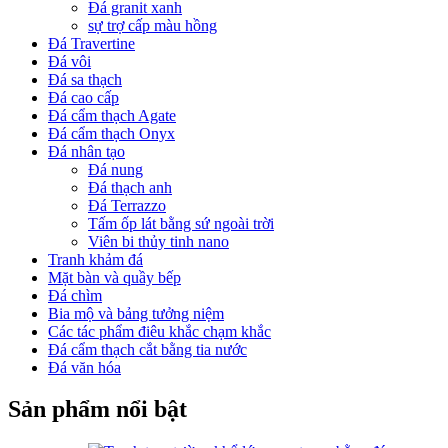
Đá granit xanh
sự trợ cấp màu hồng
Đá Travertine
Đá vôi
Đá sa thạch
Đá cao cấp
Đá cẩm thạch Agate
Đá cẩm thạch Onyx
Đá nhân tạo
Đá nung
Đá thạch anh
Đá Terrazzo
Tấm ốp lát bằng sứ ngoài trời
Viên bi thủy tinh nano
Tranh khảm đá
Mặt bàn và quầy bếp
Đá chìm
Bia mộ và bảng tưởng niệm
Các tác phẩm điêu khắc chạm khắc
Đá cẩm thạch cắt bằng tia nước
Đá văn hóa
Sản phẩm nổi bật