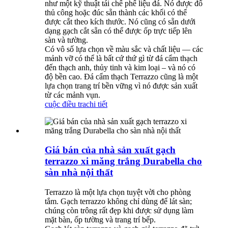
như một kỹ thuật tái chế phế liệu đá. Nó được đổ
thủ công hoặc đúc sẵn thành các khối có thể
được cắt theo kích thước. Nó cũng có sẵn dưới
dạng gạch cắt sẵn có thể được ốp trực tiếp lên
sàn và tường.
Có vô số lựa chọn về màu sắc và chất liệu — các
mảnh vỡ có thể là bất cứ thứ gì từ đá cẩm thạch
đến thạch anh, thủy tinh và kim loại – và nó có
độ bền cao. Đá cẩm thạch Terrazzo cũng là một
lựa chọn trang trí bền vững vì nó được sản xuất
từ ​​các mảnh vụn.
cuộc điều tra
chi tiết
Giá bán của nhà sản xuất gạch
terrazzo xi măng trắng Durabella cho
sàn nhà nội thất
Terrazzo là một lựa chọn tuyệt vời cho phòng
tắm. Gạch terrazzo không chỉ dùng để lát sàn;
chúng còn trông rất đẹp khi được sử dụng làm
mặt bàn, ốp tường và trang trí bếp.