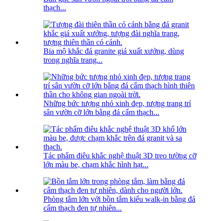
thạch...
Bia mộ khắc đá granite giá xuất xưởng, dùng
trong nghĩa trang...
Những bức tượng nhỏ xinh đẹp, tượng trang trí
sân vườn cỡ lớn bằng đá cẩm thạch...
Tác phẩm điêu khắc nghệ thuật 3D treo tường cỡ
lớn màu be, chạm khắc hình hạt...
Phòng tắm lớn với bồn tắm kiểu walk-in bằng đá
cẩm thạch đen tự nhiên...