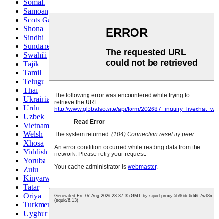
Somali
Samoan
Scots Gaelic
Shona
Sindhi
Sundanese
Swahili
Tajik
Tamil
Telugu
Thai
Ukrainian
Urdu
Uzbek
Vietnamese
Welsh
Xhosa
Yiddish
Yoruba
Zulu
Kinyarwanda
Tatar
Oriya
Turkmen
Uyghur