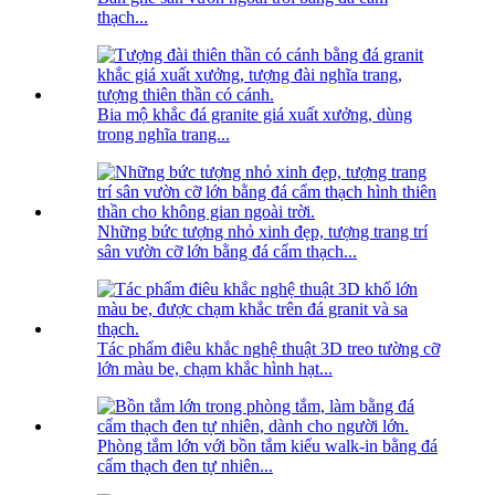
thạch...
Bia mộ khắc đá granite giá xuất xưởng, dùng
trong nghĩa trang...
Những bức tượng nhỏ xinh đẹp, tượng trang trí
sân vườn cỡ lớn bằng đá cẩm thạch...
Tác phẩm điêu khắc nghệ thuật 3D treo tường cỡ
lớn màu be, chạm khắc hình hạt...
Phòng tắm lớn với bồn tắm kiểu walk-in bằng đá
cẩm thạch đen tự nhiên...