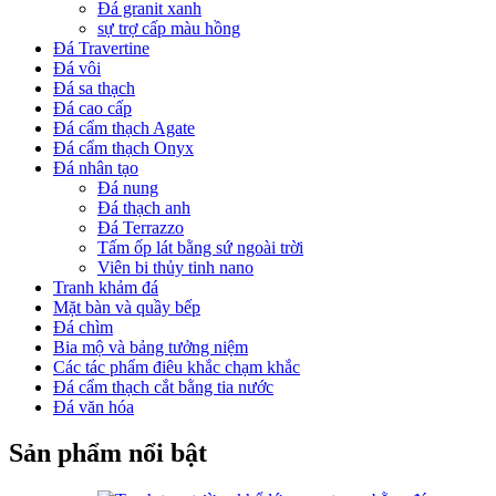
Đá granit xanh
sự trợ cấp màu hồng
Đá Travertine
Đá vôi
Đá sa thạch
Đá cao cấp
Đá cẩm thạch Agate
Đá cẩm thạch Onyx
Đá nhân tạo
Đá nung
Đá thạch anh
Đá Terrazzo
Tấm ốp lát bằng sứ ngoài trời
Viên bi thủy tinh nano
Tranh khảm đá
Mặt bàn và quầy bếp
Đá chìm
Bia mộ và bảng tưởng niệm
Các tác phẩm điêu khắc chạm khắc
Đá cẩm thạch cắt bằng tia nước
Đá văn hóa
Sản phẩm nổi bật