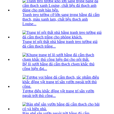
Tranh treo tường cỡ lớn sang trọng bằng đá cẩm
thạch, màu xanh lam, chất liệu thạch anh
Louise...
Trang trí nội thất nhà bằng tranh treo tường giả
đá cẩm thạch trắng...
Bệ lò sưởi bằng đá cẩm thạch chạm khắc thủ
công hiện đại...
Tượng điêu khắc động vật trang trí sân vườn
ngoài trời thủ công...
Bàn ghế sân vườn ngoài trời bằng đá cẩm