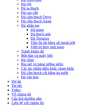
Đá vôi
Đá sa thạch
Đá cao cấp
Đá cẩm thạch Onyx
Đá cẩm thạch Agate
Đá nhân tạo
Đá nung
Đá thạch anh
Đá Terrazzo
Tấm ốp lát bằng sứ ngoài trời
Viên bi thủy tinh nano
Tranh khảm đá
Mặt bàn và quầy bếp
Đá chìm
Bia mộ và bảng tưởng niệm
Các tác phẩm điêu khắc chạm khắc
Đá cẩm thạch cắt bằng tia nước
Đá văn hóa
Dự án
Tin tức
Video
Về chúng tôi
Câu hỏi thường gặp
Liên hệ với chúng tôi