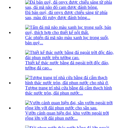
Đá bán quý, đá onyx được chiếu sáng từ phía
sau, màu đỏ ruby ​​được đánh bóng...
Các phiến đá mã não màu xanh lục trong suốt,
bán quý...
Thiết kế thác nước bằng đá ngoài trời độc đáo,
tường đá cao...
Tượng trang trí nhà cửa bằng đá cẩm thạch hình
thác nước tròn, đài phun nước...
Vườn cảnh quan hiện đại, khu vườn ngoài trời
rộng lớn với đài phun nước...