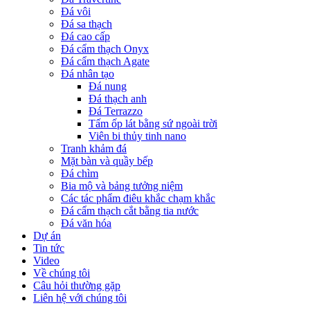
Đá vôi
Đá sa thạch
Đá cao cấp
Đá cẩm thạch Onyx
Đá cẩm thạch Agate
Đá nhân tạo
Đá nung
Đá thạch anh
Đá Terrazzo
Tấm ốp lát bằng sứ ngoài trời
Viên bi thủy tinh nano
Tranh khảm đá
Mặt bàn và quầy bếp
Đá chìm
Bia mộ và bảng tưởng niệm
Các tác phẩm điêu khắc chạm khắc
Đá cẩm thạch cắt bằng tia nước
Đá văn hóa
Dự án
Tin tức
Video
Về chúng tôi
Câu hỏi thường gặp
Liên hệ với chúng tôi