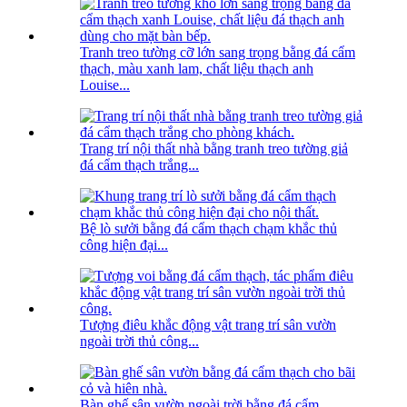
Tranh treo tường cỡ lớn sang trọng bằng đá cẩm
thạch, màu xanh lam, chất liệu thạch anh
Louise...
Trang trí nội thất nhà bằng tranh treo tường giả
đá cẩm thạch trắng...
Bệ lò sưởi bằng đá cẩm thạch chạm khắc thủ
công hiện đại...
Tượng điêu khắc động vật trang trí sân vườn
ngoài trời thủ công...
Bàn ghế sân vườn ngoài trời bằng đá cẩm