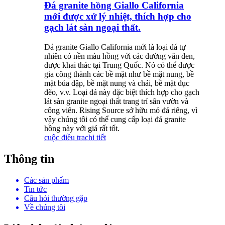
Đá granite hồng Giallo California
mới được xử lý nhiệt, thích hợp cho
gạch lát sàn ngoại thất.
Đá granite Giallo California mới là loại đá tự
nhiên có nền màu hồng với các đường vân đen,
được khai thác tại Trung Quốc. Nó có thể được
gia công thành các bề mặt như bề mặt nung, bề
mặt búa đập, bề mặt nung và chải, bề mặt đục
đẽo, v.v. Loại đá này đặc biệt thích hợp cho gạch
lát sàn granite ngoại thất trang trí sân vườn và
công viên. Rising Source sở hữu mỏ đá riêng, vì
vậy chúng tôi có thể cung cấp loại đá granite
hồng này với giá rất tốt.
cuộc điều tra
chi tiết
Thông tin
Các sản phẩm
Tin tức
Câu hỏi thường gặp
Về chúng tôi