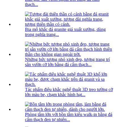
thạch...
Bia mộ khắc đá granite giá xuất xưởng, dùng
trong nghĩa trang...
Những bức tượng nhỏ xinh đẹp, tượng trang trí
sân vườn cỡ lớn bằng đá cẩm thạch...
Tác phẩm điêu khắc nghệ thuật 3D treo tường cỡ
lớn màu be, chạm khắc hình hạt...
Phòng tắm lớn với bồn tắm kiểu walk-in bằng đá
cẩm thạch đen tự nhiên...