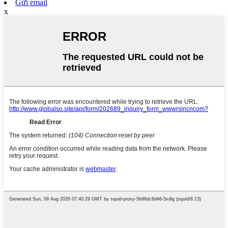
Gửi email
x