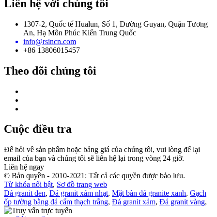
Liên hệ với chúng tôi
1307-2, Quốc tế Hualun, Số 1, Đường Guyan, Quận Tương
An, Hạ Môn Phúc Kiến Trung Quốc
info@rsincn.com
+86 13806015457
Theo dõi chúng tôi
Cuộc điều tra
Để hỏi về sản phẩm hoặc bảng giá của chúng tôi, vui lòng để lại
email của bạn và chúng tôi sẽ liên hệ lại trong vòng 24 giờ.
Liên hệ ngay
© Bản quyền - 2010-2021: Tất cả các quyền được bảo lưu.
Từ khóa nổi bật
,
Sơ đồ trang web
Đá granit đen
,
Đá granit xám nhạt
,
Mặt bàn đá granite xanh
,
Gạch
ốp tường bằng đá cẩm thạch trắng
,
Đá granit xám
,
Đá granit vàng
,