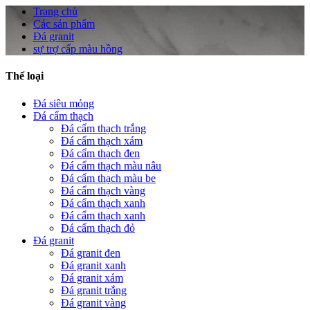
Trang chủ
Các sản phẩm
Đá granit
sự trợ cấp màu hồng
Thể loại
Đá siêu mỏng
Đá cẩm thạch
Đá cẩm thạch trắng
Đá cẩm thạch xám
Đá cẩm thạch đen
Đá cẩm thạch màu nâu
Đá cẩm thạch màu be
Đá cẩm thạch vàng
Đá cẩm thạch xanh
Đá cẩm thạch xanh
Đá cẩm thạch đỏ
Đá granit
Đá granit đen
Đá granit xanh
Đá granit xám
Đá granit trắng
Đá granit vàng