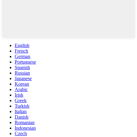
English
French
German
Portuguese
Spanish
Russian
Japanese
Korean
Arabic
Irish
Greek
Turkish
Italian
Danish
Romanian
Indonesian
Czech