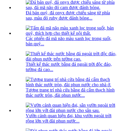
Đá bán quý, đá onyx được chiếu sáng từ phía
sau, màu đỏ ruby ​​được đánh bóng...
Các phiến đá mã não màu xanh lục trong suốt,
bán quý...
Thiết kế thác nước bằng đá ngoài trời độc đáo,
tường đá cao...
Tượng trang trí nhà cửa bằng đá cẩm thạch hình
thác nước tròn, đài phun nước...
Vườn cảnh quan hiện đại, khu vườn ngoài trời
rộng lớn với đài phun nước...