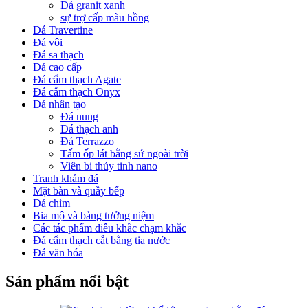
Đá granit xanh
sự trợ cấp màu hồng
Đá Travertine
Đá vôi
Đá sa thạch
Đá cao cấp
Đá cẩm thạch Agate
Đá cẩm thạch Onyx
Đá nhân tạo
Đá nung
Đá thạch anh
Đá Terrazzo
Tấm ốp lát bằng sứ ngoài trời
Viên bi thủy tinh nano
Tranh khảm đá
Mặt bàn và quầy bếp
Đá chìm
Bia mộ và bảng tưởng niệm
Các tác phẩm điêu khắc chạm khắc
Đá cẩm thạch cắt bằng tia nước
Đá văn hóa
Sản phẩm nổi bật