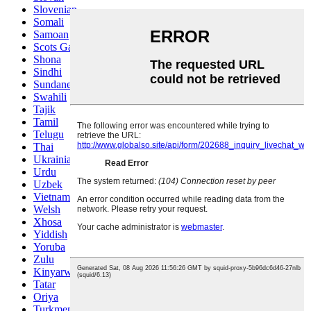
Slovenian
Somali
Samoan
Scots Gaelic
Shona
Sindhi
Sundanese
Swahili
Tajik
Tamil
Telugu
Thai
Ukrainian
Urdu
Uzbek
Vietnamese
Welsh
Xhosa
Yiddish
Yoruba
Zulu
Kinyarwanda
Tatar
Oriya
Turkmen