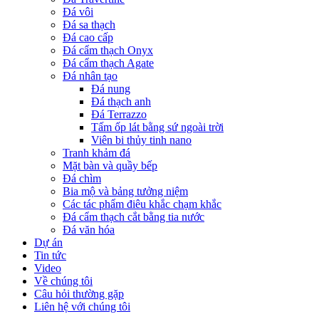
Đá vôi
Đá sa thạch
Đá cao cấp
Đá cẩm thạch Onyx
Đá cẩm thạch Agate
Đá nhân tạo
Đá nung
Đá thạch anh
Đá Terrazzo
Tấm ốp lát bằng sứ ngoài trời
Viên bi thủy tinh nano
Tranh khảm đá
Mặt bàn và quầy bếp
Đá chìm
Bia mộ và bảng tưởng niệm
Các tác phẩm điêu khắc chạm khắc
Đá cẩm thạch cắt bằng tia nước
Đá văn hóa
Dự án
Tin tức
Video
Về chúng tôi
Câu hỏi thường gặp
Liên hệ với chúng tôi