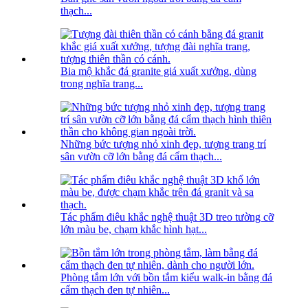
thạch...
Bia mộ khắc đá granite giá xuất xưởng, dùng
trong nghĩa trang...
Những bức tượng nhỏ xinh đẹp, tượng trang trí
sân vườn cỡ lớn bằng đá cẩm thạch...
Tác phẩm điêu khắc nghệ thuật 3D treo tường cỡ
lớn màu be, chạm khắc hình hạt...
Phòng tắm lớn với bồn tắm kiểu walk-in bằng đá
cẩm thạch đen tự nhiên...