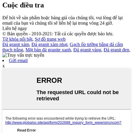
Cuộc điều tra
Để hỏi về sản phẩm hoặc bảng giá của chúng tôi, vui lòng để lại
email của bạn và chúng tôi sẽ liên hệ lại trong vòng 24 giờ.
Liên hệ ngay
© Bản quyền - 2010-2021: Tất cả các quyền được bảo lưu.
Từ khóa nổi bật
,
Sơ đồ trang web
Đá granit xám
,
Đá granit xám nhạt
,
Gạch ốp tường bằng đá cẩm
thạch trắng
,
Mặt bàn đá granite xanh
,
Đá granit vàng
,
Đá granit đen
,
Gửi email
x