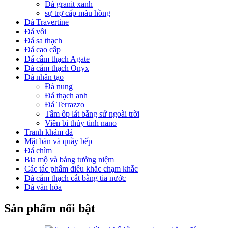
Đá granit xanh
sự trợ cấp màu hồng
Đá Travertine
Đá vôi
Đá sa thạch
Đá cao cấp
Đá cẩm thạch Agate
Đá cẩm thạch Onyx
Đá nhân tạo
Đá nung
Đá thạch anh
Đá Terrazzo
Tấm ốp lát bằng sứ ngoài trời
Viên bi thủy tinh nano
Tranh khảm đá
Mặt bàn và quầy bếp
Đá chìm
Bia mộ và bảng tưởng niệm
Các tác phẩm điêu khắc chạm khắc
Đá cẩm thạch cắt bằng tia nước
Đá văn hóa
Sản phẩm nổi bật