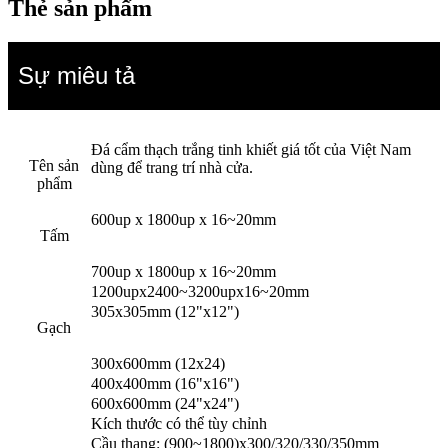
Thẻ sản phẩm
Sự miêu tả
Đá cẩm thạch trắng tinh khiết giá tốt của Việt Nam
Tên sản
dùng để trang trí nhà cửa.
phẩm
600up x 1800up x 16~20mm
Tấm
700up x 1800up x 16~20mm
1200upx2400~3200upx16~20mm
305x305mm (12"x12")
Gạch
300x600mm (12x24)
400x400mm (16"x16")
600x600mm (24"x24")
Kích thước có thể tùy chỉnh
Cầu thang: (900~1800)x300/320/330/350mm