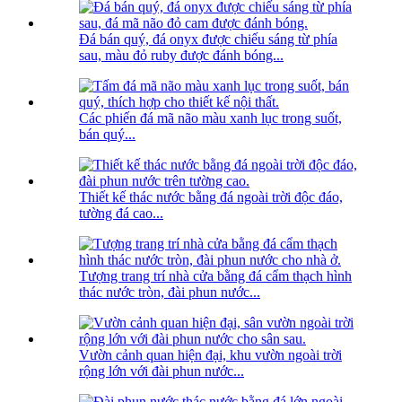
Đá bán quý, đá onyx được chiếu sáng từ phía
sau, màu đỏ ruby ​​được đánh bóng...
Các phiến đá mã não màu xanh lục trong suốt,
bán quý...
Thiết kế thác nước bằng đá ngoài trời độc đáo,
tường đá cao...
Tượng trang trí nhà cửa bằng đá cẩm thạch hình
thác nước tròn, đài phun nước...
Vườn cảnh quan hiện đại, khu vườn ngoài trời
rộng lớn với đài phun nước...