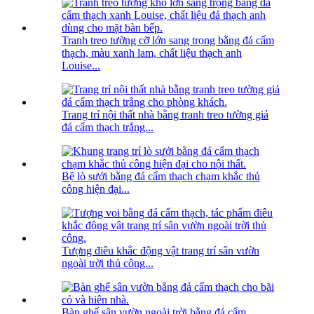
Tranh treo tường cỡ lớn sang trọng bằng đá cẩm
thạch, màu xanh lam, chất liệu thạch anh
Louise...
Trang trí nội thất nhà bằng tranh treo tường giả
đá cẩm thạch trắng...
Bệ lò sưởi bằng đá cẩm thạch chạm khắc thủ
công hiện đại...
Tượng điêu khắc động vật trang trí sân vườn
ngoài trời thủ công...
Bàn ghế sân vườn ngoài trời bằng đá cẩm